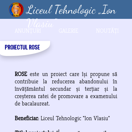
Liceul Tehnologic „Ion
Vlasiu”
ANUNȚURI
GALERIE
NOUTĂȚI
PROIECTUL ROSE
ROSE
este un proiect care își propune să
contribuie la reducerea abandonului în
învățământul secundar și terțiar și la
creșterea ratei de promovare a examenului
de bacalaureat.
Beneficiar
: Liceul Tehnologic "Ion Vlasiu"